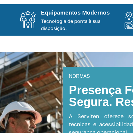
Equipamentos Modernos
Tecnologia de ponta à sua
disposição.
NORMAS
Presença F
Segura. Re
A Serviten oferece s
técnicas e acessibilid
segurança operacional.