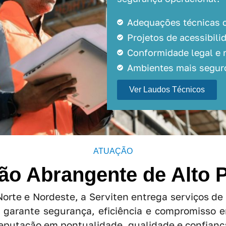
Adequações técnicas 
Projetos de acessibi
Conformidade legal e 
Ambientes mais seguro
Ver Laudos Técnicos
ATUAÇÃO
ão Abrangente de Alto 
orte e Nordeste, a Serviten entrega serviços de
 garante segurança, eficiência e compromisso 
reputação em pontualidade, qualidade e confianç