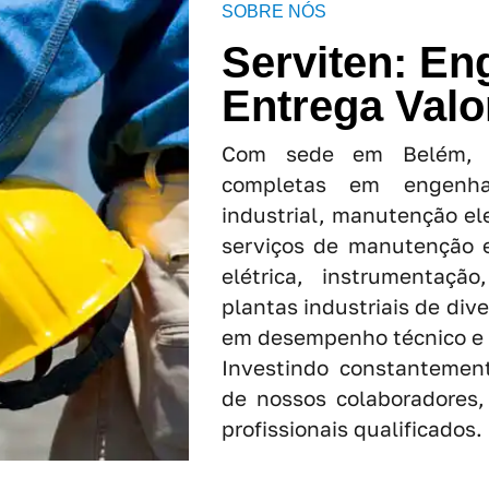
SOBRE NÓS
Serviten: En
Entrega Valo
Com sede em Belém, a
completas em engenha
industrial, manutenção el
serviços de manutenção 
elétrica, instrumentaç
plantas industriais de div
em desempenho técnico e c
Investindo constantemen
de nossos colaboradores
profissionais qualificados.