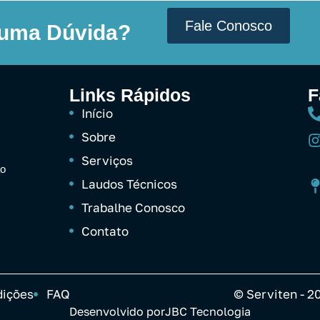
Fale Conosco
guma Dúvida?
Links Rápidos
F
Início
Sobre
Serviços
ão
Laudos Técnicos
Trabalhe Conosco
Contato
dições
FAQ
© Serviten - 2
Desenvolvido por
JBC Tecnologia